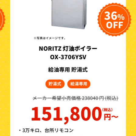
36
%
OFF
※写真はイメージです。
NORITZ 灯油ボイラー
OX-3706YSV
給油専用 貯湯式
貯湯式
給湯専用
メーカー希望小売価格 238040 円 (税込)
151,800
円〜
・3万キロ、台所リモコン