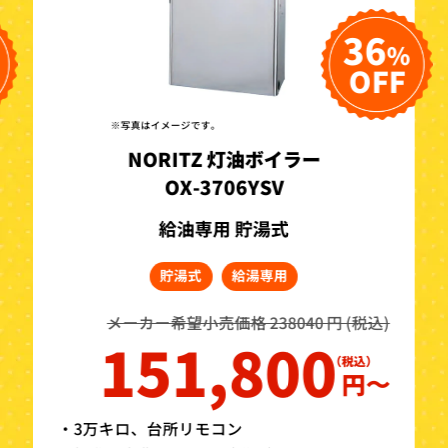
36
%
OFF
※写真はイメージです。
NORITZ 灯油ボイラー
OX-3706YSV
給油専用 貯湯式
貯湯式
給湯専用
メーカー希望小売価格 238040 円 (税込)
151,800
円〜
・3万キロ、台所リモコン